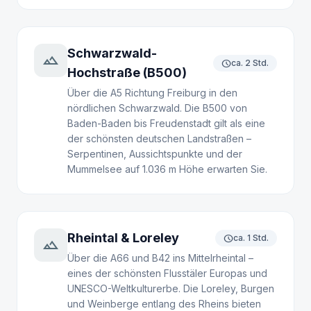
Schwarzwald-
landscape
schedule
ca. 2 Std.
Hochstraße (B500)
Über die A5 Richtung Freiburg in den
nördlichen Schwarzwald. Die B500 von
Baden-Baden bis Freudenstadt gilt als eine
der schönsten deutschen Landstraßen –
Serpentinen, Aussichtspunkte und der
Mummelsee auf 1.036 m Höhe erwarten Sie.
Rheintal & Loreley
schedule
ca. 1 Std.
terrain
Über die A66 und B42 ins Mittelrheintal –
eines der schönsten Flusstäler Europas und
UNESCO-Weltkulturerbe. Die Loreley, Burgen
und Weinberge entlang des Rheins bieten