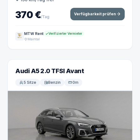
370 €
arrow_forward
Verfügbarkeit prüfen
/Tag
MTW Rent
Verifizierter Vermieter
Maintal
location_on
Audi A5 2.0 TFSI Avant
event_seat
5 Sitze
local_gas_station
Benzin
straighten
0m