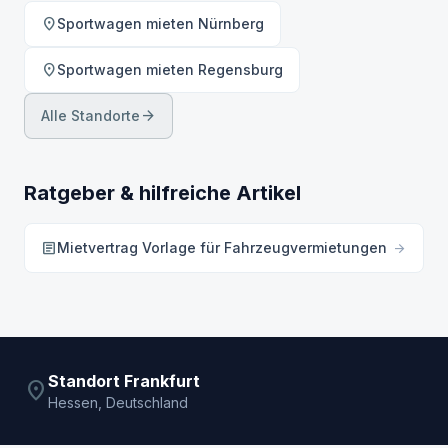
location_on
Sportwagen mieten Nürnberg
location_on
Sportwagen mieten Regensburg
arrow_forward
Alle Standorte
Ratgeber & hilfreiche Artikel
article
Mietvertrag Vorlage für Fahrzeugvermietungen
arrow_forward
Standort Frankfurt
location_on
Hessen, Deutschland