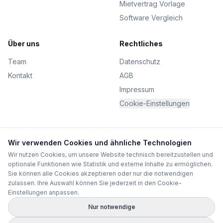
Mietvertrag Vorlage
Software Vergleich
Über uns
Rechtliches
Team
Datenschutz
Kontakt
AGB
Impressum
Cookie-Einstellungen
Wir verwenden Cookies und ähnliche Technologien
Beliebte Miet-Standorte
Wir nutzen Cookies, um unsere Website technisch bereitzustellen und
optionale Funktionen wie Statistik und externe Inhalte zu ermöglichen.
Wohnmobil mieten Straubing
Sportwagen mieten Frankfurt
Sie können alle Cookies akzeptieren oder nur die notwendigen
Sportwagen mieten Nürnberg
Sportwagen mieten Regensburg
Mietwagen mieten Dortmund
Wohnmobil mieten München
zulassen. Ihre Auswahl können Sie jederzeit in den Cookie-
Wohnmobil mieten Rosenheim
Einstellungen anpassen.
Nur notwendige