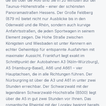
die B8 oder die A66 sind Sie in 20 Minuten auf der
Taunus-Höhenstraße – einer der schönsten
Panoramastraßen Hessens. Der Große Feldberg
(879 m) bietet nicht nur Ausblicke bis in den
Odenwald und die Rhön, sondern auch kurvige
Anfahrtsstraßen, die jeden Sportwagen in seinem
Element zeigen. Die Hohe Straße zwischen
Königstein und Wiesbaden ist unter Kennern ein
echter Geheimtipp für entspannte Ausfahrten mit
maximaler Aussicht. Frankfurt liegt exakt im
Schnittpunkt der Autobahnen A3 (Köln–Würzburg),
A5 (Hamburg–Basel), A66 und A661 – vier
Hauptachsen, die in alle Richtungen führen. Der
Nürburgring ist über die A3 und A61 in unter zwei
Stunden erreichbar. Der Schwarzwald mit der
legendären Schwarzwald-Hochstraße (B500) liegt
über die A5 in gut zwei Stunden vor Ihnen. Das
romantische Rheintal mit der Loreley beginnt bereits