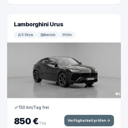
Lamborghini Urus
event_seat
5 Sitze
local_gas_station
Benzin
straighten
0m
150 km/Tag frei
850 €
arrow_forward
Verfügbarkeit prüfen
/Tag