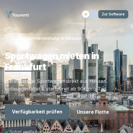
Zur Software
Sportwagenvermietung in Hessen
MTW Rent
Sportwagen mieten in
Frankfurt
7 erstklassige Sportwagen direkt aus Hessen.
Vollausgestattet & startbereit ab 90€ pro Tag.
Verfügbarkeit prüfen
Unsere Flotte
Sofort verfügbar
Flexible Mietdauer