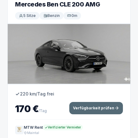
Mercedes Ben CLE 200 AMG
event_seat
5 Sitze
local_gas_station
Benzin
straighten
0m
220 km/Tag frei
170 €
arrow_forward
Verfügbarkeit prüfen
/Tag
MTW Rent
Verifizierter Vermieter
Maintal
location_on