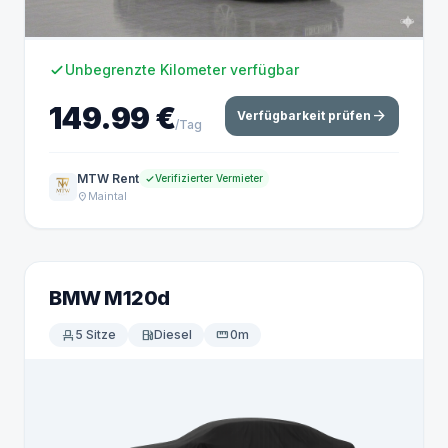
Unbegrenzte Kilometer verfügbar
149.99 €
arrow_forward
Verfügbarkeit prüfen
/Tag
MTW Rent
Verifizierter Vermieter
Maintal
location_on
BMW M120d
event_seat
5 Sitze
local_gas_station
Diesel
straighten
0m