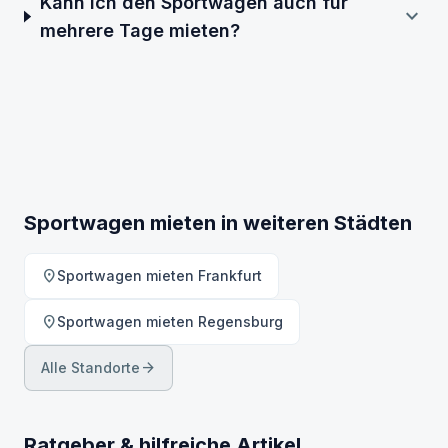
Kann ich den Sportwagen auch für
expand_more
mehrere Tage mieten?
Sportwagen mieten in weiteren Städten
location_on
Sportwagen mieten Frankfurt
location_on
Sportwagen mieten Regensburg
arrow_forward
Alle Standorte
Ratgeber & hilfreiche Artikel