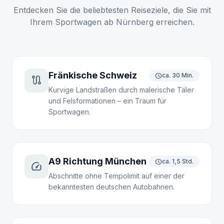
Entdecken Sie die beliebtesten Reiseziele, die Sie mit
Ihrem Sportwagen ab Nürnberg erreichen.
Fränkische Schweiz
schedule
ca. 30 Min.
route
Kurvige Landstraßen durch malerische Täler
und Felsformationen – ein Traum für
Sportwagen.
A9 Richtung München
schedule
ca. 1,5 Std.
speed
Abschnitte ohne Tempolimit auf einer der
bekanntesten deutschen Autobahnen.