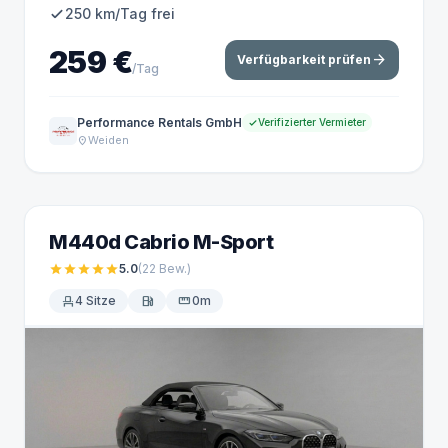
250 km/Tag frei
259 €
arrow_forward
Verfügbarkeit prüfen
/Tag
Performance Rentals GmbH
Verifizierter Vermieter
Weiden
location_on
M440d Cabrio M-Sport
star
star
star
star
star
5.0
(22
Bew.
)
event_seat
4 Sitze
local_gas_station
straighten
0m