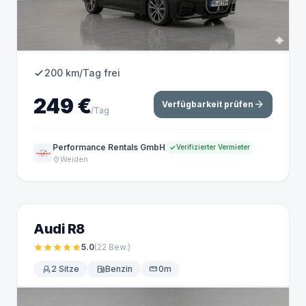
200 km/Tag frei
249 €
arrow_forward
Verfügbarkeit prüfen
/Tag
Performance Rentals GmbH
Verifizierter Vermieter
Weiden
location_on
Audi R8
star
star
star
star
star
5.0
(22
Bew.
)
event_seat
2 Sitze
local_gas_station
Benzin
straighten
0m