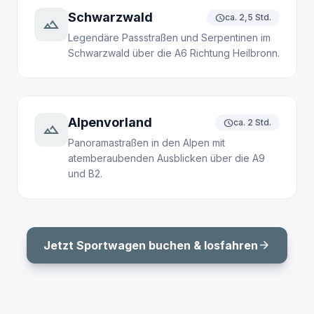
Schwarzwald
schedule
ca. 2,5 Std.
landscape
Legendäre Passstraßen und Serpentinen im
Schwarzwald über die A6 Richtung Heilbronn.
Alpenvorland
schedule
ca. 2 Std.
terrain
Panoramastraßen in den Alpen mit
atemberaubenden Ausblicken über die A9
und B2.
arrow_forward
Jetzt Sportwagen buchen & losfahren