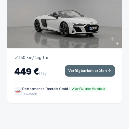
150 km/Tag frei
449 €
arrow_forward
Verfügbarkeit prüfen
/Tag
Performance Rentals GmbH
Verifizierter Vermieter
Weiden
location_on