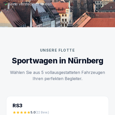
Keine versteckten Kosten
UNSERE FLOTTE
Sportwagen in Nürnberg
Wählen Sie aus 5 vollausgestatteten Fahrzeugen
Ihren perfekten Begleiter.
RS3
star
star
star
star
star
5.0
(22
Bew.
)