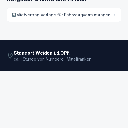
article
Mietvertrag Vorlage für Fahrzeugvermietungen
arrow_forward
Standort Weiden i.d.OPf.
location_on
ca. 1 Stunde von Nürnberg · Mittelfranken