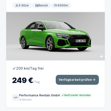
event_seat
5 Sitze
local_gas_station
Benzin
straighten
4500m
200 km/Tag frei
249 €
arrow_forward
Verfügbarkeit prüfen
/Tag
Performance Rentals GmbH
Verifizierter Vermieter
Weiden
location_on