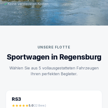
Keine versteckten Kosten
UNSERE FLOTTE
Sportwagen in Regensburg
Wählen Sie aus 5 vollausgestatteten Fahrzeugen
Ihren perfekten Begleiter.
RS3
star
star
star
star
star
5.0
(22
Bew.
)