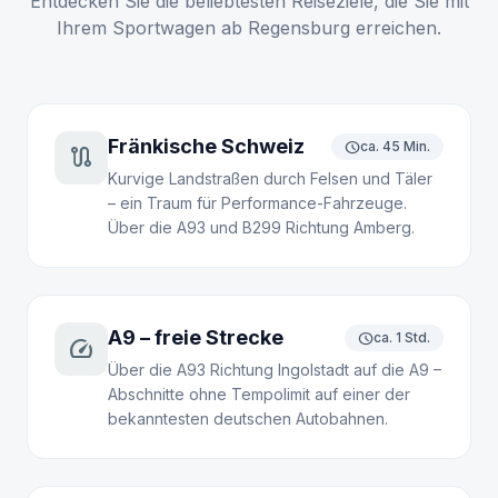
Entdecken Sie die beliebtesten Reiseziele, die Sie mit
Ihrem Sportwagen ab Regensburg erreichen.
Fränkische Schweiz
schedule
ca. 45 Min.
route
Kurvige Landstraßen durch Felsen und Täler
– ein Traum für Performance-Fahrzeuge.
Über die A93 und B299 Richtung Amberg.
A9 – freie Strecke
schedule
ca. 1 Std.
speed
Über die A93 Richtung Ingolstadt auf die A9 –
Abschnitte ohne Tempolimit auf einer der
bekanntesten deutschen Autobahnen.