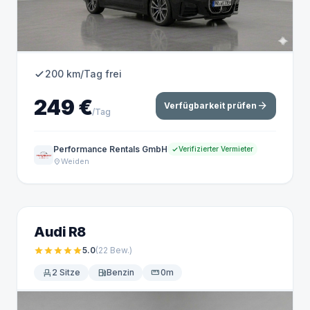
200 km/Tag frei
249 €
arrow_forward
Verfügbarkeit prüfen
/Tag
Performance Rentals GmbH
Verifizierter Vermieter
Weiden
location_on
Audi R8
star
star
star
star
star
5.0
(22
Bew.
)
event_seat
2 Sitze
local_gas_station
Benzin
straighten
0m