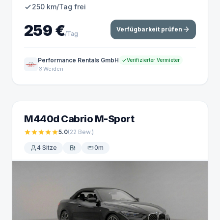
250 km/Tag frei
259 €
arrow_forward
Verfügbarkeit prüfen
/Tag
Performance Rentals GmbH
Verifizierter Vermieter
Weiden
location_on
M440d Cabrio M-Sport
star
star
star
star
star
5.0
(22
Bew.
)
event_seat
4 Sitze
local_gas_station
straighten
0m