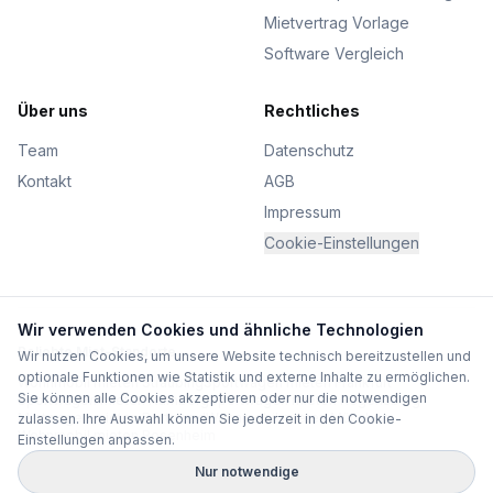
Mietvertrag Vorlage
Software Vergleich
Über uns
Rechtliches
Team
Datenschutz
Kontakt
AGB
Impressum
Cookie-Einstellungen
Wir verwenden Cookies und ähnliche Technologien
Beliebte Miet-Standorte
Wir nutzen Cookies, um unsere Website technisch bereitzustellen und
optionale Funktionen wie Statistik und externe Inhalte zu ermöglichen.
Wohnmobil mieten Straubing
Sportwagen mieten Frankfurt
Sie können alle Cookies akzeptieren oder nur die notwendigen
Sportwagen mieten Nürnberg
Sportwagen mieten Regensburg
Mietwagen mieten Dortmund
Wohnmobil mieten München
zulassen. Ihre Auswahl können Sie jederzeit in den Cookie-
Wohnmobil mieten Rosenheim
Einstellungen anpassen.
Nur notwendige