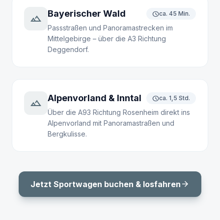
Bayerischer Wald
schedule
ca. 45 Min.
landscape
Passstraßen und Panoramastrecken im
Mittelgebirge – über die A3 Richtung
Deggendorf.
Alpenvorland & Inntal
schedule
ca. 1,5 Std.
terrain
Über die A93 Richtung Rosenheim direkt ins
Alpenvorland mit Panoramastraßen und
Bergkulisse.
arrow_forward
Jetzt Sportwagen buchen & losfahren