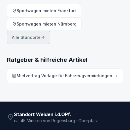
location_on
Sportwagen mieten Frankfurt
location_on
Sportwagen mieten Nürnberg
arrow_forward
Alle Standorte
Ratgeber & hilfreiche Artikel
article
Mietvertrag Vorlage für Fahrzeugvermietungen
arrow_forward
Standort Weiden i.d.OPf.
location_on
ca. 45 Minuten von Regensburg · Oberpfalz