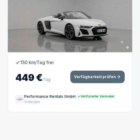
150 km/Tag frei
449 €
arrow_forward
Verfügbarkeit prüfen
/Tag
Performance Rentals GmbH
Verifizierter Vermieter
Weiden
location_on