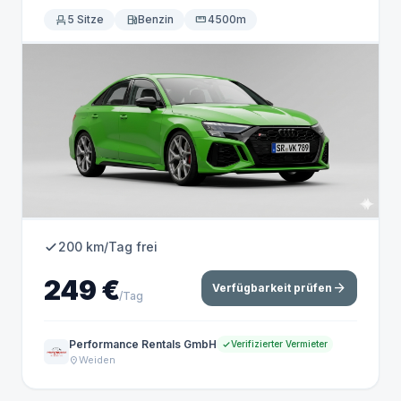
event_seat
5 Sitze
local_gas_station
Benzin
straighten
4500m
200 km/Tag frei
249 €
arrow_forward
Verfügbarkeit prüfen
/Tag
Performance Rentals GmbH
Verifizierter Vermieter
Weiden
location_on