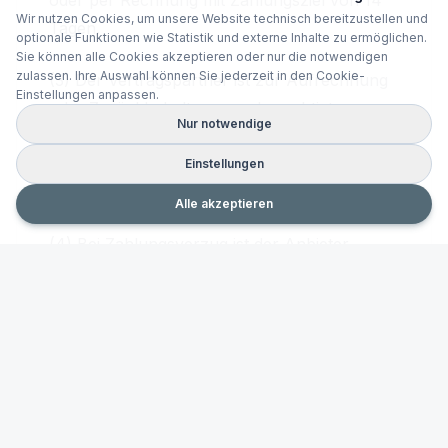
oder per Rechnung mit Zahlungsziel von 14
Wir nutzen Cookies, um unsere Website technisch bereitzustellen und
Tagen.
optionale Funktionen wie Statistik und externe Inhalte zu ermöglichen.
Sie können alle Cookies akzeptieren oder nur die notwendigen
zulassen. Ihre Auswahl können Sie jederzeit in den Cookie-
(3) Der Vertragspartner ist zur Aufrechnung
Einstellungen anpassen.
oder Zurückbehaltung nur berechtigt, wenn
Nur notwendige
seine Gegenforderung rechtskräftig
festgestellt, unbestritten oder vom Anbieter
Einstellungen
anerkannt wurde.
Alle akzeptieren
(4) Bei Zahlungsverzug ist der Anbieter
berechtigt, die Leistungen bis zum Ausgleich
einzustellen, sofern die Verzögerung mehr
als 14 Tage beträgt und eine Mahnung erfolgt
ist.