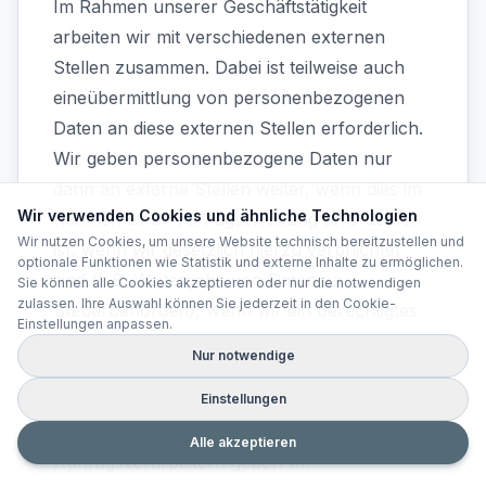
Im Rahmen unserer Geschäftstätigkeit
arbeiten wir mit verschiedenen externen
Stellen zusammen. Dabei ist teilweise auch
eineübermittlung von personenbezogenen
Daten an diese externen Stellen erforderlich.
Wir geben personenbezogene Daten nur
dann an externe Stellen weiter, wenn dies im
Wir verwenden Cookies und ähnliche Technologien
Rahmen einer Vertragserfüllung erforderlich
Wir nutzen Cookies, um unsere Website technisch bereitzustellen und
ist, wenn wir gesetzlich hierzu verpflichtet
optionale Funktionen wie Statistik und externe Inhalte zu ermöglichen.
sind (z.B. Weitergabe von Daten an
Sie können alle Cookies akzeptieren oder nur die notwendigen
zulassen. Ihre Auswahl können Sie jederzeit in den Cookie-
Steuerbehörden), wenn wir ein berechtigtes
Einstellungen anpassen.
Interesse nach Art. 6 Abs. 1 lit. f DSGVO an
Nur notwendige
der Weitergabe haben oder wenn eine
sonstige Rechtsgrundlage die
Einstellungen
Datenweitergabe erlaubt. Beim Einsatz von
Alle akzeptieren
Auftragsverarbeitern geben wir